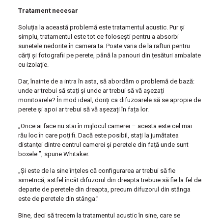
Tratament necesar
Soluția la această problemă este tratamentul acustic. Pur și
simplu, tratamentul este tot ce folosești pentru a absorbi
sunetele nedorite în camera ta. Poate varia de la rafturi pentru
cărți și fotografii pe perete, până la panouri din țesături ambalate
cu izolație.
Dar, înainte de a intra în asta, să abordăm o problemă de bază:
unde ar trebui să stați și unde ar trebui să vă așezați
monitoarele? În mod ideal, doriți ca difuzoarele să se apropie de
perete și apoi ar trebui să vă așezați în fața lor.
„Orice ai face nu stai în mijlocul camerei – acesta este cel mai
rău loc în care poți fi. Dacă este posibil, stați la jumătatea
distanței dintre centrul camerei și peretele din față unde sunt
boxele ”, spune Whitaker.
„Și este de la sine înțeles că configurarea ar trebui să fie
simetrică, astfel încât difuzorul din dreapta trebuie să fie la fel de
departe de peretele din dreapta, precum difuzorul din stânga
este de peretele din stânga.”
Bine, deci să trecem la tratamentul acustic în sine, care se