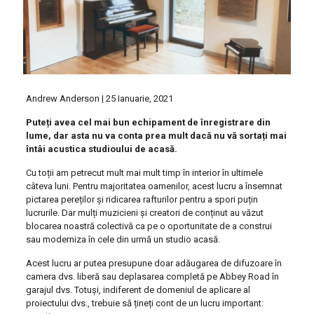
Andrew Anderson | 25 Ianuarie, 2021
Puteți avea cel mai bun echipament de înregistrare din
lume, dar asta nu va conta prea mult dacă nu vă sortați mai
întâi acustica studioului de acasă.
Cu toții am petrecut mult mai mult timp în interior în ultimele
câteva luni. Pentru majoritatea oamenilor, acest lucru a însemnat
pictarea pereților și ridicarea rafturilor pentru a spori puțin
lucrurile. Dar mulți muzicieni și creatori de conținut au văzut
blocarea noastră colectivă ca pe o oportunitate de a construi
sau moderniza în cele din urmă un studio acasă.
Acest lucru ar putea presupune doar adăugarea de difuzoare în
camera dvs. liberă sau deplasarea completă pe Abbey Road în
garajul dvs. Totuși, indiferent de domeniul de aplicare al
proiectului dvs., trebuie să țineți cont de un lucru important: