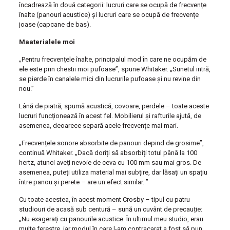
încadrează în două categorii: lucruri care se ocupă de frecvențe
înalte (panouri acustice) și lucruri care se ocupă de frecvențe
joase (capcane de bas).
Maaterialele moi
„Pentru frecvențele înalte, principalul mod în care ne ocupăm de
ele este prin chestii moi pufoase”, spune Whitaker. „Sunetul intră,
se pierde în canalele mici din lucrurile pufoase și nu revine din
nou.”
Lână de piatră, spumă acustică, covoare, perdele – toate aceste
lucruri funcționează în acest fel. Mobilierul și rafturile ajută, de
asemenea, deoarece separă acele frecvențe mai mari.
„Frecvențele sonore absorbite de panouri depind de grosime”,
continuă Whitaker. „Dacă doriți să absorbiți totul până la 100
hertz, atunci aveți nevoie de ceva cu 100 mm sau mai gros. De
asemenea, puteți utiliza material mai subțire, dar lăsați un spațiu
între panou și perete – are un efect similar. ”
Cu toate acestea, în acest moment Crosby – tipul cu patru
studiouri de acasă sub centură – sună un cuvânt de precauție:
„Nu exagerați cu panourile acustice. În ultimul meu studio, erau
multe ferestre, iar modul în care l-am contracarat a fost să pun