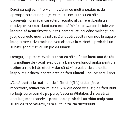
Dacă sunteți ca mine – un muzician cu mult entuziasm, dar
aproape zero cunoștințe reale – atunci s-ar putea să nu
observați nici măcar caracterul acustic al camerei. Există un
motiv pentru asta, după cum explică Whitaker: „Urechile tale vor
încerca să neutralizeze sunetul camerei atunci când vorbești sau
joci, deci este ușor să ratezi. Dar dacă ascultați din nou la căști o
înregistrare a dvs. vorbind, veți observa în curând – probabil un
sunet ușor cutiat, cu un pic de reverb ”.
Desigur, un pic de reverb s-ar putea să nu fie un lucru atât de rău
– o mulțime de vocali s-au dus la baie de-a lungul anilor pentru a
obține un astfel de efect – dar când vine vorba de a asculta
înapoi melodia ta, acesta este de fapt ultimul lucru pe care îl vrei.
„Dacă sunteți la mai mult de 1,5 metri (5 ft) distanță de
monitoare, atunci mai mult de 50% din ceea ce auziți de fapt sunt
reflecții care revin de pe pereți”, spune Whitaker. „În loc să vă
ascultați monitoarele – pentru care probabil ați plătit mulți bani –
auziți de fapt reflecții, care sunt un fel de distorsiuni.”