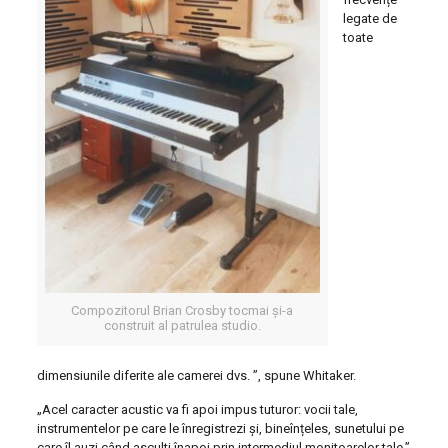
legate de
toate
Compozitorul Brian Crosby tocmai și-a
construit al patrulea studio.
dimensiunile diferite ale camerei dvs. ”, spune Whitaker.
„Acel caracter acustic va fi apoi impus tuturor: vocii tale,
instrumentelor pe care le înregistrezi și, bineînțeles, sunetului pe
care îl auzi când asculti înapoi prin intermediul monitoarelor tale.”