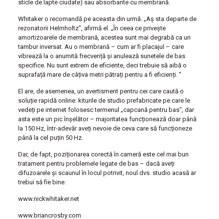
sticle de lapte ciudate) sau absorbante cu membrană.
Whitaker o recomandă pe aceasta din urmă. „Aș sta departe de
rezonatorii Helmholtz”, afirmă el. „În ceea ce privește
amortizoarele de membrană, acestea sunt mai degrabă ca un
tambur inversat. Au o membrană – cum ar fi placajul – care
vibrează la o anumită frecvență și anulează sunetele de bas
specifice. Nu sunt extrem de eficiente, deci trebuie să aibă o
suprafață mare de câțiva metri pătrați pentru a fi eficienți. ”
El are, de asemenea, un avertisment pentru cei care caută o
soluție rapidă online: kiturile de studio prefabricate pe care le
vedeți pe internet folosesc termenul „capcană pentru bas”, dar
asta este un pic înșelător – majoritatea funcționează doar până
la 150 Hz, într-adevăr aveți nevoie de ceva care să funcționeze
până la cel puțin 50 Hz.
Dar, de fapt, poziționarea corectă în cameră este cel mai bun
tratament pentru problemele legate de bas – dacă aveți
difuzoarele și scaunul în locul potrivit, noul dvs. studio acasă ar
trebui să fie bine.
www.nickwhitaker.net
www.briancrosby.com