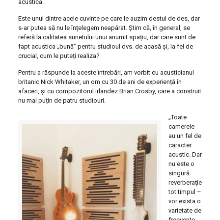
acustica.
Este unul dintre acele cuvinte pe care le auzim destul de des, dar
s-ar putea să nu le înțelegem neapărat. Știm că, în general, se
referă la calitatea sunetului unui anumit spațiu, dar care sunt de
fapt acustica „bună” pentru studioul dvs. de acasă și, la fel de
crucial, cum le puteți realiza?
Pentru a răspunde la aceste întrebări, am vorbit cu acusticianul
britanic Nick Whitaker, un om cu 30 de ani de experiență în
afaceri, și cu compozitorul irlandez Brian Crosby, care a construit
nu mai puțin de patru studiouri.
„Toate
camerele
au un fel de
caracter
acustic. Dar
nu este o
singură
reverberație
tot timpul –
vor exista o
varietate de
frecvențe