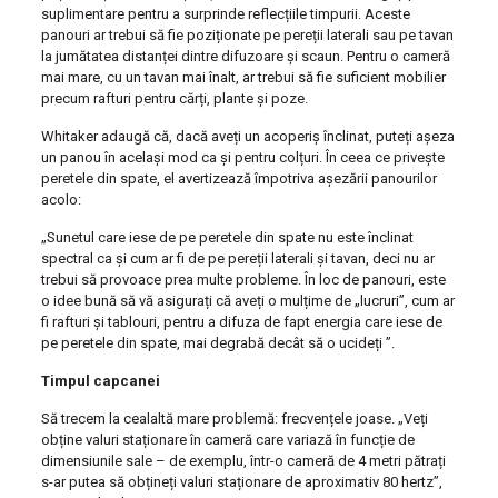
suplimentare pentru a surprinde reflecțiile timpurii. Aceste
panouri ar trebui să fie poziționate pe pereții laterali sau pe tavan
la jumătatea distanței dintre difuzoare și scaun. Pentru o cameră
mai mare, cu un tavan mai înalt, ar trebui să fie suficient mobilier
precum rafturi pentru cărți, plante și poze.
Whitaker adaugă că, dacă aveți un acoperiș înclinat, puteți așeza
un panou în același mod ca și pentru colțuri. În ceea ce privește
peretele din spate, el avertizează împotriva așezării panourilor
acolo:
„Sunetul care iese de pe peretele din spate nu este înclinat
spectral ca și cum ar fi de pe pereții laterali și tavan, deci nu ar
trebui să provoace prea multe probleme. În loc de panouri, este
o idee bună să vă asigurați că aveți o mulțime de „lucruri”, cum ar
fi rafturi și tablouri, pentru a difuza de fapt energia care iese de
pe peretele din spate, mai degrabă decât să o ucideți ”.
Timpul capcanei
Să trecem la cealaltă mare problemă: frecvențele joase. „Veți
obține valuri staționare în cameră care variază în funcție de
dimensiunile sale – de exemplu, într-o cameră de 4 metri pătrați
s-ar putea să obțineți valuri staționare de aproximativ 80 hertz”,