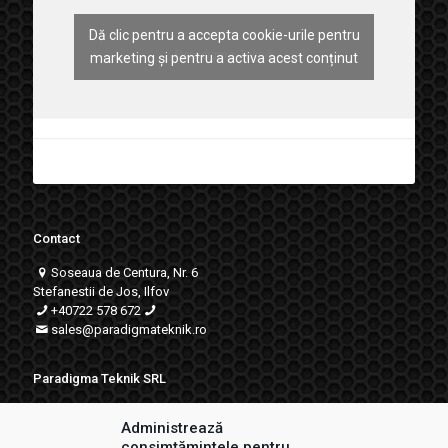
Dă clic pentru a accepta cookie-urile pentru
Paradigma Teknik
marketing și pentru a activa acest conținut
Contact
Soseaua de Centura, Nr. 6
Stefanestii de Jos, Ilfov
+40722 578 672
sales
@paradigmateknik.ro
Paradigma Teknik SRL
RO18706824
Administrează
J23/743/2009
consimțămintele pentru