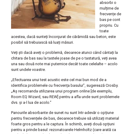
absorbi o
mulțime de
frecvențe de
bas pe cont
propriu. Cu
toate
acestea, dacă sunteți înconjurat de cărămidă sau beton, este
posibil să trebuiască să luați măsuri.
Veți ști dacă aveți o problemă, deoarece atunci când cântați la
chitara de bas sau la tastele joase de pe o tastatură, veți avea
una sau două note mai puternice decât toate celelalte – acolo
sunt undele voastre.
„Efectuarea unui test acustic este cel mai bun mod de a
identifica problemele cu frecvența basului”, sugerează Crosby.
„Aș recomanda utilizarea unui program online [de exemplu,
Room EQ Wizard, sau REW] pentru a afla unde sunt problemele
dvs. și a-l lua de acolo.”
Panourile absorbante de sunet nu sunt într-adevăr o opțiune
pentru frecvențele de bas, deoarece trebuie să utilizați material
foarte gros pentru a le captura. În schimb, aveți două opțiuni
pentru a prinde basul: rezonatoarele Helmholtz (care arată ca