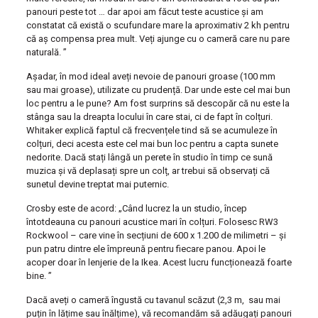
panouri peste tot … dar apoi am făcut teste acustice și am
constatat că există o scufundare mare la aproximativ 2 kh pentru
că aș compensa prea mult. Veți ajunge cu o cameră care nu pare
naturală. ”
Așadar, în mod ideal aveți nevoie de panouri groase (100 mm
sau mai groase), utilizate cu prudență. Dar unde este cel mai bun
loc pentru a le pune? Am fost surprins să descopăr că nu este la
stânga sau la dreapta locului în care stai, ci de fapt în colțuri.
Whitaker explică faptul că frecvențele tind să se acumuleze în
colțuri, deci acesta este cel mai bun loc pentru a capta sunete
nedorite. Dacă stați lângă un perete în studio în timp ce sună
muzica și vă deplasați spre un colț, ar trebui să observați că
sunetul devine treptat mai puternic.
Crosby este de acord: „Când lucrez la un studio, încep
întotdeauna cu panouri acustice mari în colțuri. Folosesc RW3
Rockwool – care vine în secțiuni de 600 x 1.200 de milimetri – și
pun patru dintre ele împreună pentru fiecare panou. Apoi le
acoper doar în lenjerie de la Ikea. Acest lucru funcționează foarte
bine. ”
Dacă aveți o cameră îngustă cu tavanul scăzut (2,3 m, sau mai
puțin în lățime sau înălțime), vă recomandăm să adăugați panouri