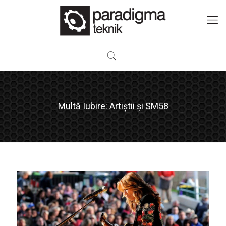
Multă Iubire: Artiștii și SM58