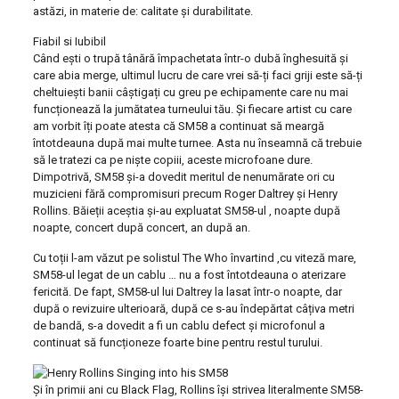
astăzi, in materie de: calitate și durabilitate.
Fiabil si Iubibil
Când ești o trupă tânără împachetata într-o dubă înghesuită și
care abia merge, ultimul lucru de care vrei să-ți faci griji este să-ți
cheltuiești banii câștigați cu greu pe echipamente care nu mai
funcționează la jumătatea turneului tău. Și fiecare artist cu care
am vorbit îți poate atesta că SM58 a continuat să meargă
întotdeauna după mai multe turnee. Asta nu înseamnă că trebuie
să le tratezi ca pe niște copiii, aceste microfoane dure.
Dimpotrivă, SM58 și-a dovedit meritul de nenumărate ori cu
muzicieni fără compromisuri precum Roger Daltrey și Henry
Rollins. Băieții aceștia și-au expluatat SM58-ul , noapte după
noapte, concert după concert, an după an.
Cu toții l-am văzut pe solistul The Who învartind ,cu viteză mare,
SM58-ul legat de un cablu … nu a fost întotdeauna o aterizare
fericită. De fapt, SM58-ul lui Daltrey la lasat într-o noapte, dar
după o revizuire ulterioară, după ce s-au îndepărtat câțiva metri
de bandă, s-a dovedit a fi un cablu defect și microfonul a
continuat să funcționeze foarte bine pentru restul turului.
Și în primii ani cu Black Flag, Rollins își strivea literalmente SM58-