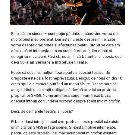
Bine, să fim sinceri – sunt puțin părtinitoar când vine vorba de
microfonul meu preferat. Dar asta nu este despre mine. Este
vorba despre dragostea și afecțiunea pentru
SM58
pe care am
aflat-o când interacționam cu susținătorii artiștilor noștri și
colegii lor muzicieni. Fără eL, nu am fi sărbătorit anul acesta cea
de-
a 50-a aniversare a introducerii sale
.
Poate că cea mai mulțumitoare parte a acestui festival de
dragoste este că a fost neprevăzută. Desigur, de nouă ori din 10
eram tipul din cameră purtând un tricou Shure. Dar se pare că
acești artiști s-au simțit obligați să devină poetici cu privire la
propriul lor SM58. Nu-mi amintesc când m-am trezit brusc
ghemuit într-un colț undeva vorbind despre acest mic microfon.
Deci, de ce marele festival al iubirii?
Ei bine, dacă intrați în locul dvs. preferat , este posibil să existe
un microfon SM58 în fața scenei. Și există motive întemeiate,
pentru că este probabil cel mai recunoscut microfon existent