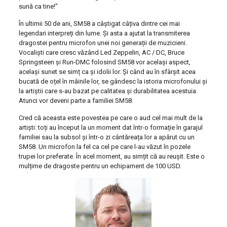
sună ca tine!”
În ultimii 50 de ani, SM58 a câștigat câțiva dintre cei mai
legendari interpreți din lume. Și asta a ajutat la transmiterea
dragostei pentru microfon unei noi generații de muzicieni.
Vocaliști care cresc văzând Led Zeppelin, AC / DC, Bruce
Springsteen și Run-DMC folosind SM58 vor același aspect,
același sunet se simț ca și idolii lor. Și când au în sfârșit acea
bucată de oțel în mâinile lor, se gândesc la istoria microfonului și
la artiștii care s-au bazat pe calitatea și durabilitatea acestuia.
Atunci vor deveni parte a familiei SM58.
Cred că aceasta este povestea pe care o aud cel mai mult de la
artiști: toți au început la un moment dat într-o formație în garajul
familiei sau la subsol și într-o zi cântăreața lor a apărut cu un
SM58. Un microfon la fel ca cel pe care l-au văzut în pozele
trupei lor preferate. În acel moment, au simțit că au reușit. Este o
mulțime de dragoste pentru un echipament de 100 USD.