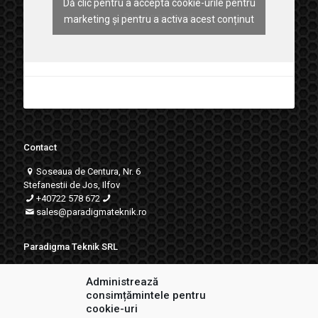
Dă clic pentru a accepta cookie-urile pentru
Paradigma Teknik
marketing și pentru a activa acest conținut
Contact
Soseaua de Centura, Nr. 6
Stefanestii de Jos, Ilfov
+40722 578 672
sales
@paradigmateknik.ro
Paradigma Teknik SRL
RO18706824
Administrează
J23/743/2009
consimțămintele pentru
Program functionare
cookie-uri