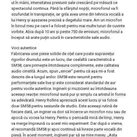
ul în mâini, intensitatea presiunii sale crescând pe măsură ce
spectacolul continua. Până la sfârșitul nopții, microfonul va fi
scufundat în transpirație, iar grila avea urme din tehnica vocală a
lui Henry și așezarea precisă a degetului mare. Am un microfon
în biroul meu pe care l-a folosit pentru mai multe tururi de cuvinte
vorbite. Abia după 10 ani și peste 750 de emisiuni, microfonul a
început să arate puțin uzură în caracteristicile sale audio.
Voci autentice
Fabricarea unei piese solide de oțel care poate supraviețui
rigorilor drumului este un lucru, dar cealaltă caracteristică a
SM58, care primește întotdeauna complimente, este calitatea
audio cinstită. Acum, spun „sincer” pentru că așa mi-a fost
descris de-a lungul anilor. SM58 este renumit pentru
performanțele sale live și este considerat standardul de aur
pentru vocile autentice. Inginerii și muzicienii au întotdeauna
aceeași reacție: microfonul sună pur și simplu ca artistul în forma
sa adevărată. Henry Rollins apreciază acest lucru și va folosi
doar SM58 pentru sesiunile de studio. Este aceeași rutină de
fiecare dată, un inginer va dori să încerce un microfon nou sau de
epocă cu vocea lui Henry. Pentru o perioadă mică de timp, Henry
va merge împreună cu acest mic experiment. Dar după o vreme,
el recomandă SM58 și apoi continuă să livreze parte vocală din
piesă. În acest moment, inginerii par să se mire mereu: „Asta