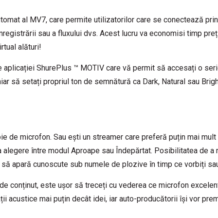
utomat al MV7, care permite utilizatorilor care se conectează pri
nregistrării sau a fluxului dvs. Acest lucru va economisi timp pre
tual alături!
aplicației ShurePlus ™ MOTIV care vă permit să accesați o serie
ar să setați propriul ton de semnătură ca Dark, Natural sau Bright 
ie de microfon. Sau ești un streamer care preferă puțin mai mult
a alegere între modul Aproape sau Îndepărtat. Posibilitatea de a
” să apară cunoscute sub numele de plozive în timp ce vorbiți sau
i de conținut, este ușor să treceți cu vederea ce microfon excelen
ii acustice mai puțin decât idei, iar auto-producătorii își vor pr