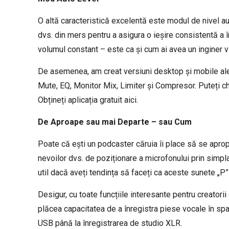
O altă caracteristică excelentă este modul de nivel a
dvs. din mers pentru a asigura o ieșire consistentă a î
volumul constant – este ca și cum ai avea un inginer vir
De asemenea, am creat versiuni desktop și mobile ale 
Mute, EQ, Monitor Mix, Limiter și Compresor. Puteți chi
Obțineți aplicația gratuit
aici
.
De Aproape sau mai Departe – sau Cum
Poate că ești un podcaster căruia îi place să se aprop
nevoilor dvs. de poziționare a microfonului prin simpl
util dacă aveți tendința să faceți ca aceste sunete „P
Desigur, cu toate funcțiile interesante pentru creatori
plăcea capacitatea de a înregistra piese vocale în spaț
USB până la înregistrarea de studio XLR.