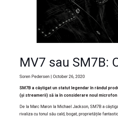
MV7 sau SM7B: Car
Soren Pedersen | October 26, 2020
SM7B a câștigat un statut legendar în rândul produc
(și streamerii) să ia în considerare noul microfo
De la Marc Maron la Michael Jackson, SM7B a câștigat 
rivaliza cu tonul său cald, bogat, proprietățile fantasti