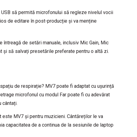
n USB să permită microfonului să regleze nivelul vocii
țios de editare în post-producție și va menține
 întreagă de setări manuale, inclusiv Mic Gain, Mic
și să salvați presetările preferate pentru o altă zi.
 spațiu de respirație? MV7 poate fi adaptat cu ușurință
 retrage microfonul cu modul Far poate fi cu adevărat
 cântați.
t este MV7 și pentru muzicieni. Cântăreților le va
emia capacitatea de a continua de la sesiunile de laptop