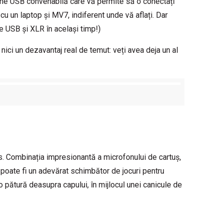
une USB convenabilă care vă permite să o conectați
 cu un laptop și MV7, indiferent unde vă aflați. Dar
le USB și XLR în același timp!)
nici un dezavantaj real de temut: veți avea deja un al
. Combinația impresionantă a microfonului de cartuș,
poate fi un adevărat schimbător de jocuri pentru
 o pătură deasupra capului, în mijlocul unei canicule de