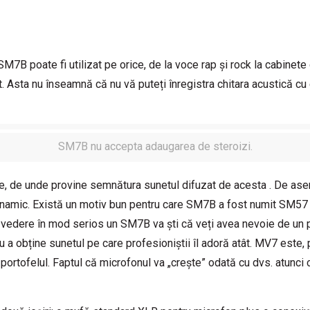
SM7B poate fi utilizat pe orice, de la voce rap și rock la cabinet
t. Asta nu înseamnă că nu vă puteți înregistra chitara acustică c
SM7B nu accepta adaugarea de steroizi.
, de unde provine semnătura sunetul difuzat de acesta . De asem
on dinamic. Există un motiv bun pentru care SM7B a fost numit SM
 vedere în mod serios un SM7B va ști că veți avea nevoie de un p
u a obține sunetul pe care profesioniștii îl adoră atât. MV7 este, 
ortofelul. Faptul că microfonul va „crește” odată cu dvs. atunci c