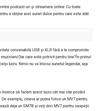
printre podcast-uri și streamere online. Cu toate
tru a obține acel sunet dulce pentru care este atât
ivitate convenabilă USB și XLR fără a le compromite
 muzicieni.Dar care este potrivit pentru tine?În primul
elși lucru. Nimic nu va înlocui sunetul legendar, așa
m încerca să facem acest lucru cât mai clar posibil
t. De exemplu, cineva ar putea folosi un MV7 pentru
lează deja un SM7B și veți dori MV7 pentru oaspeții