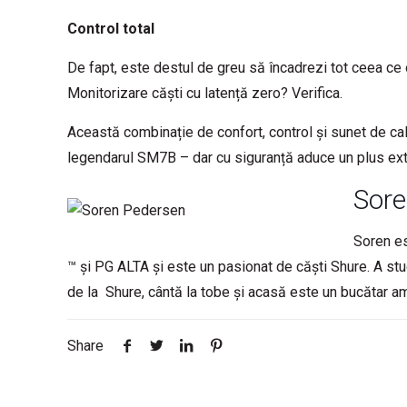
Control total
De fapt, este destul de greu să încadrezi tot ceea ce of
Monitorizare căști cu latență zero? Verifica.
Această combinație de confort, control și sunet de cali
legendarul SM7B – dar cu siguranță aduce un plus extr
Sore
Soren es
™ și PG ALTA și este un pasionat de căști Shure. A stud
de la Shure, cântă la tobe și acasă este un bucătar am
Share