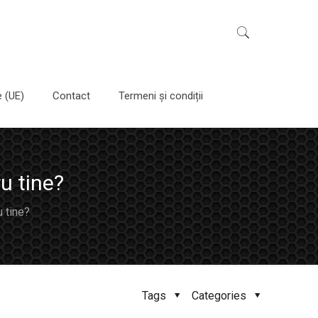
e (UE)
Contact
Termeni și condiții
u tine?
 tine?
Tags
Categories