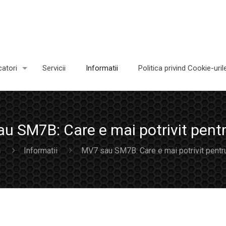
atori
Servicii
Informatii
Politica privind Cookie-uril
u SM7B: Care e mai potrivit pentr
a
Informatii
MV7 sau SM7B: Care e mai potrivit pentru