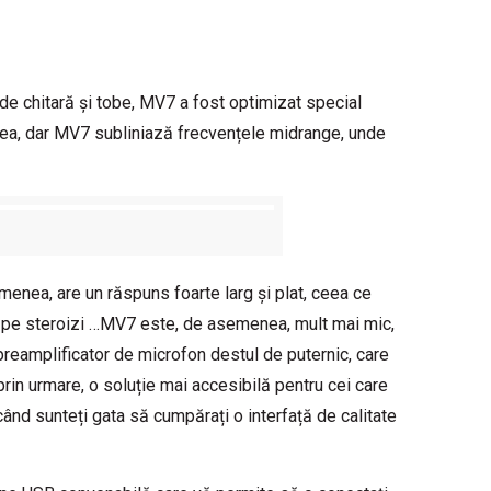
e de chitară și tobe, MV7 a fost optimizat special
u ea, dar MV7 subliniază frecvențele midrange, unde
enea, are un răspuns foarte larg și plat, ceea ce
57 pe steroizi …MV7 este, de asemenea, mult mai mic,
reamplificator de microfon destul de puternic, care
prin urmare, o soluție mai accesibilă pentru cei care
ând sunteți gata să cumpărați o interfață de calitate