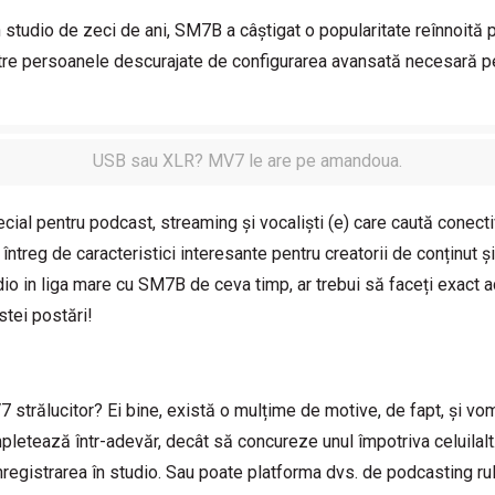
în studio de zeci de ani, SM7B a câștigat o popularitate reînnoită 
tre persoanele descurajate de configurarea avansată necesară pen
USB sau XLR? MV7 le are pe amandoua.
ial pentru podcast, streaming și vocaliști (e) care caută conect
ntreg de caracteristici interesante pentru creatorii de conținut și
dio in liga mare cu SM7B de ceva timp, ar trebui să faceți exact ac
stei postări!
 strălucitor? Ei bine, există o mulțime de motive, de fapt, și vo
pletează într-adevăr, decât să concureze unul împotriva celuilal
registrarea în studio. Sau poate platforma dvs. de podcasting ru