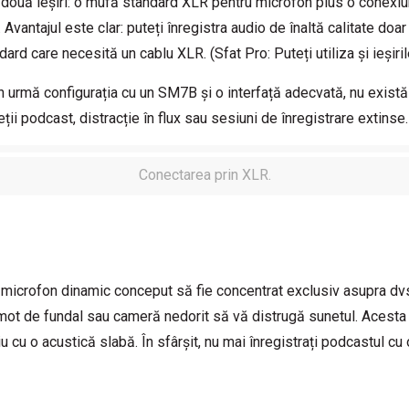
două ieșiri: o mufă standard XLR pentru microfon plus o conexi
Avantajul este clar: puteți înregistra audio de înaltă calitate doar
ard care necesită un cablu XLR. (Sfat Pro: Puteți utiliza și ieșiri
in urmă configurația cu un SM7B și o interfață adecvată, nu există 
i podcast, distracție în flux sau sesiuni de înregistrare extinse.
Conectarea prin XLR.
microfon dinamic conceput să fie concentrat exclusiv asupra dvs
ot de fundal sau cameră nedorit să vă distrugă sunetul. Acesta 
iu cu o acustică slabă. În sfârșit, nu mai înregistrați podcastul cu