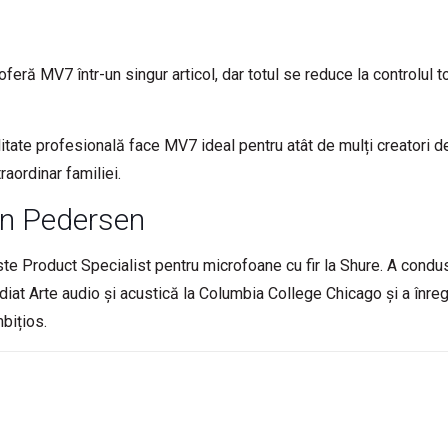
eră MV7 într-un singur articol, dar totul se reduce la controlul to
tate profesională face MV7 ideal pentru atât de mulți creatori de 
aordinar familiei.
n Pedersen
te Product Specialist pentru microfoane cu fir la Shure. A condu
iat Arte audio și acustică la Columbia College Chicago și a înregi
bițios.