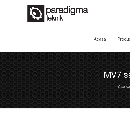
Acasa
Produc
MV7 sa
Acas