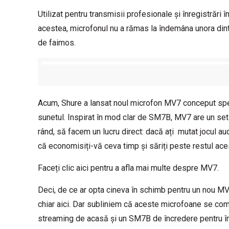
Utilizat pentru transmisii profesionale și înregistrări 
acestea, microfonul nu a rămas la îndemâna unora din
de faimos.
Acum, Shure a lansat noul microfon MV7 conceput spec
sunetul. Inspirat în mod clar de SM7B, MV7 are un set î
rând, să facem un lucru direct: dacă ați mutat jocul au
că economisiți-vă ceva timp și săriți peste restul ace
Faceți clic aici pentru a afla mai multe despre MV7
.
Deci, de ce ar opta cineva în schimb pentru un nou MV7
chiar aici. Dar subliniem că aceste microfoane se com
streaming de acasă și un SM7B de încredere pentru în