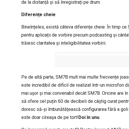
de la distanță și să înregistrați pe drum.
Diferențe cheie
Bineînțeles, există câteva diferențe cheie: În timp ce 
pentru aplicații de vorbire precum podcasting și cânta
trăiesc claritatea și inteligibilitatea vorbirii.
Pe de altă parte, SM7B mult mai multe frecvențe joase
este incredibil de dificil de realizat într-un microf
mai ușor și mai convenabil decât SM7B. Oricine are în
să ofere cel puțin 60 de decibeli de câștig curat pentr
doresc să-și îmbunătățească configurarea fără a goli p
este doar cireașa de pe tort!
Doi în unu