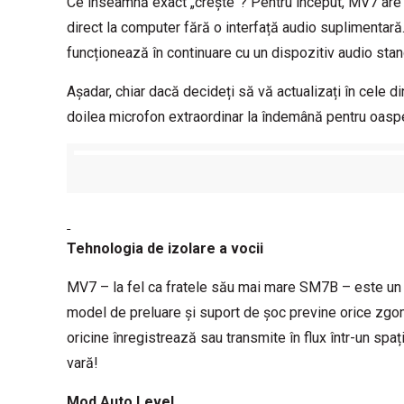
Ce înseamnă exact „crește”? Pentru început, MV7 are 
direct la computer fără o interfață audio suplimentară. 
funcționează în continuare cu un dispozitiv audio stand
Așadar, chiar dacă decideți să vă actualizați în cele d
doilea microfon extraordinar la îndemână pentru oaspeți
Tehnologia de izolare a vocii
MV7 – la fel ca fratele său mai mare SM7B – este un 
model de preluare și suport de șoc previne orice zgom
oricine înregistrează sau transmite în flux într-un spaț
vară!
Mod Auto Level